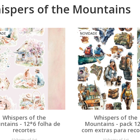
ispers of the Mountains
ADE
NOVIDADE
Whispers of the
Whispers of the
tains - 12*6 folha de
Mountains - pack 1
recortes
com extras para reco
Alchemy of Art
Alchemy of Art