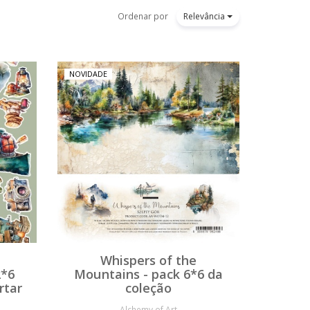
Ordenar por
Relevância
NOVIDADE
Whispers of the
2*6
Mountains - pack 6*6 da
rtar
coleção
Alchemy of Art