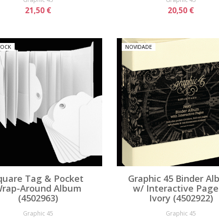
21,50 €
20,50 €
TOCK
NOVIDADE
quare Tag & Pocket
Graphic 45 Binder A
rap-Around Album
w/ Interactive Page
(4502963)
Ivory (4502922)
Graphic 45
Graphic 45