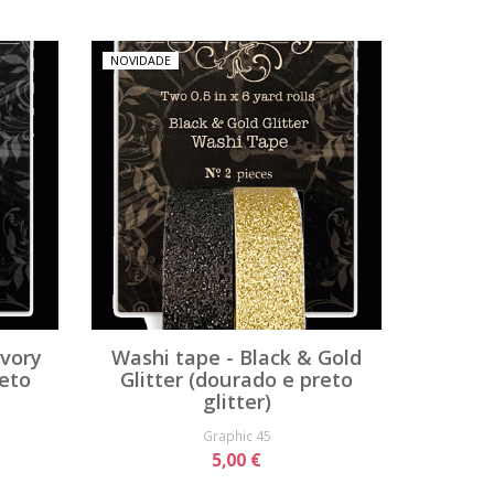
NOVIDADE
Ivory
Washi tape - Black & Gold
reto
Glitter (dourado e preto
glitter)
Graphic 45
5,00 €