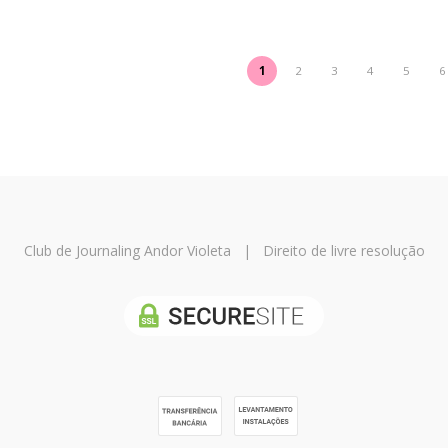
1
2
3
4
5
6
Club de Journaling Andor Violeta
|
Direito de livre resolução