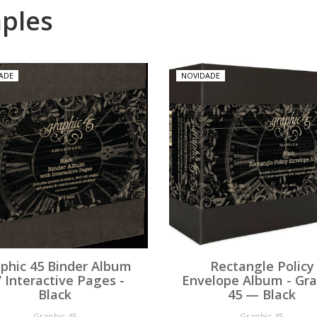
aples
ADE
NOVIDADE
phic 45 Binder Album
Rectangle Policy
 Interactive Pages -
Envelope Album - Gra
Black
45 — Black
Graphic 45
Graphic 45