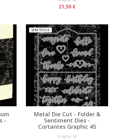
21,50 €
SEM STOCK
lbum
Metal Die Cut - Folder &
s -
Sentiment Dies -
Cortantes Graphic 45
Graphic 45