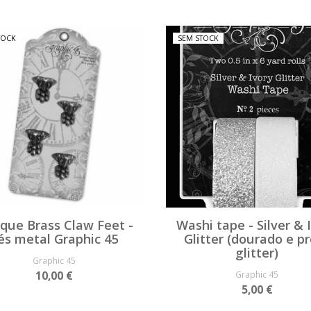
TOCK
SEM STOCK
ique Brass Claw Feet -
Washi tape - Silver & 
és metal Graphic 45
Glitter (dourado e p
glitter)
Graphic 45
10,00 €
Graphic 45
5,00 €