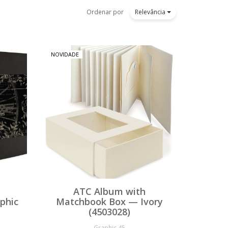
Ordenar por
Relevância
NOVIDADE
ATC Album with
phic
Matchbook Box — Ivory
(4503028)
Graphic 45