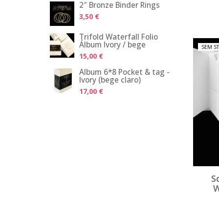
2″ Bronze Binder Rings
3,50 €
Trifold Waterfall Folio
Álbum Ivory / bege
SEM S
15,00 €
Álbum 6*8 Pocket & tag -
Ivory (bege claro)
17,00 €
S
W