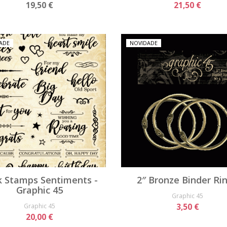
19,50 €
21,50 €
ADE
NOVIDADE
k Stamps Sentiments -
2″ Bronze Binder Ri
Graphic 45
Graphic 45
Graphic 45
3,50 €
20,00 €