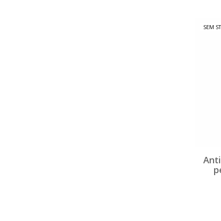
SEM S
Ant
p