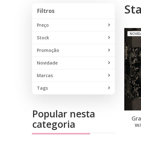
St
Filtros
Filtros
Preço
NOVID
Stock
Promoção
Novidade
Marcas
Tags
Popular nesta
Gra
categoria
w/